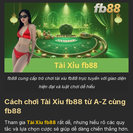
fb88 cung cấp trò chơi tài xỉu fb88 trực tuyến với giao diện
hiện đại và luật chơi dễ hiểu
Cách chơi Tài Xỉu fb88 từ A-Z cùng
fb88
Tham gia
Tài Xỉu
fb88
rất dễ, nhưng hiểu rõ các quy
tắc và lựa chọn cược sẽ giúp dễ dàng chiến thắng hơn.