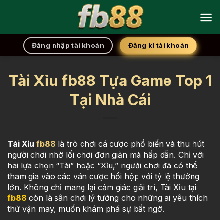
Chuyển
đến
nội
dung
Đăng kí tài khoản
Đăng nhập tài khoản
Tài Xỉu fb88 Tựa Game Top 1
Tại Nhà Cái
Tài Xỉu
fb88
là trò chơi cá cược phổ biến và thu hút
người chơi nhờ lối chơi đơn giản mà hấp dẫn. Chỉ với
hai lựa chọn “Tài” hoặc “Xỉu,” người chơi đã có thể
tham gia vào các ván cược hồi hộp với tỷ lệ thưởng
lớn. Không chỉ mang lại cảm giác giải trí, Tài Xỉu tại
fb88
còn là sân chơi lý tưởng cho những ai yêu thích
thử vận may, muốn khám phá sự bất ngờ.