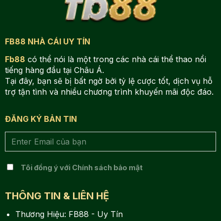
FB88 NHÀ CÁI UY TÍN
Fb88
có thể nói là một trong các nhà cái thể thao nổi
tiếng hàng đầu tại Châu Á.
Tại đây, bạn sẽ bị bất ngờ bởi tỷ lệ cược tốt, dịch vụ hỗ
trợ tận tình và nhiều chương trình khuyến mãi độc đáo.
ĐĂNG KÝ BẢN TIN
Tôi đồng ý với Chính sách bảo mật
THÔNG TIN & LIÊN HỆ
Thương Hiệu: FB88 - Uy Tín