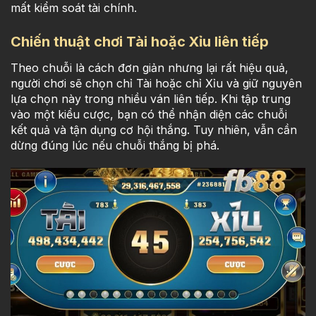
mất kiểm soát tài chính.
Chiến thuật chơi Tài hoặc Xỉu liên tiếp
Theo chuỗi là cách đơn giản nhưng lại rất hiệu quả,
người chơi sẽ chọn chỉ Tài hoặc chỉ Xỉu và giữ nguyên
lựa chọn này trong nhiều ván liên tiếp. Khi tập trung
vào một kiểu cược, bạn có thể nhận diện các chuỗi
kết quả và tận dụng cơ hội thắng. Tuy nhiên, vẫn cần
dừng đúng lúc nếu chuỗi thắng bị phá.