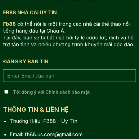
FB88 NHÀ CÁI UY TÍN
Fb88
có thể nói là một trong các nhà cái thể thao nổi
tiếng hàng đầu tại Châu Á.
Tại đây, bạn sẽ bị bất ngờ bởi tỷ lệ cược tốt, dịch vụ hỗ
trợ tận tình và nhiều chương trình khuyến mãi độc đáo.
ĐĂNG KÝ BẢN TIN
Tôi đồng ý với Chính sách bảo mật
THÔNG TIN & LIÊN HỆ
Thương Hiệu: FB88 - Uy Tín
Email:
fb88.us.com@gmail.com