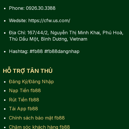
Phone: 0926.30.3388
Wedsite: https://cfw.us.com/
Địa Chỉ: 167/44/2, Nguyễn Thị Minh Khai, Phú Hoà,
Thủ Dầu Một, Bình Dương, Vietnam
Hashtag: #fb88 #fb88dangnhap
HỖ TRỢ TÂN THỦ
Đăng Ký/Đăng Nhập
Nạp Tiền fb88
Rút Tiền fb88
Tải App fb88
Chính sách bảo mật fb88
Chăm sóc khách hàng fb88