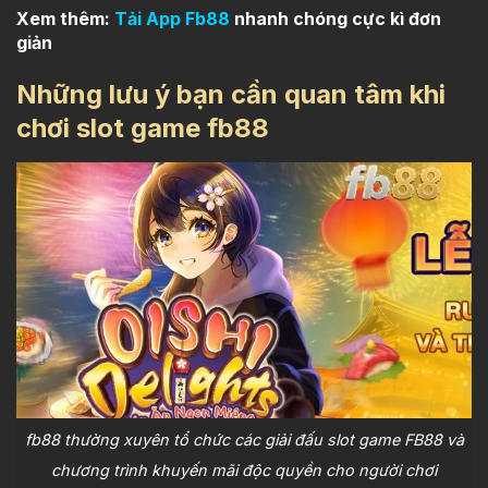
Xem thêm:
Tải App Fb88
nhanh chóng cực kì đơn
giản
Những lưu ý bạn cần quan tâm khi
chơi slot game fb88
fb88 thường xuyên tổ chức các giải đấu slot game FB88 và
chương trình khuyến mãi độc quyền cho người chơi