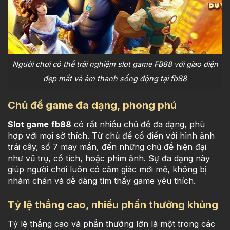
Người chơi có thể trải nghiệm slot game FB88 với giao diện
đẹp mắt và âm thanh sống động tại fb88
Chủ đề game đa dạng, phong phú
Slot game
fb88
có rất nhiều chủ đề đa dạng, phù
hợp với mọi sở thích. Từ chủ đề cổ điển với hình ảnh
trái cây, số 7 may mắn, đến những chủ đề hiện đại
như vũ trụ, cổ tích, hoặc phim ảnh. Sự đa dạng này
giúp người chơi luôn có cảm giác mới mẻ, không bị
nhàm chán và dễ dàng tìm thấy game yêu thích.
Tỷ lệ thắng cao, nhiều phần thưởng khủng
Tỷ lệ thắng cao và phần thưởng lớn là một trong các