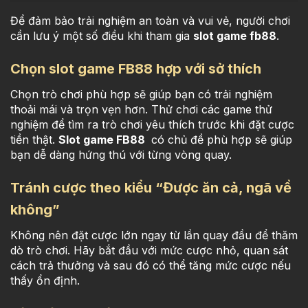
Để đảm bảo trải nghiệm an toàn và vui vẻ, người chơi
cần lưu ý một số điều khi tham gia
slot game
fb88
.
Chọn slot game FB88 hợp với sở thích
Chọn trò chơi phù hợp sẽ giúp bạn có trải nghiệm
thoải mái và trọn vẹn hơn. Thử chơi các game thử
nghiệm để tìm ra trò chơi yêu thích trước khi đặt cược
tiền thật.
Slot game FB88
có chủ đề phù hợp sẽ giúp
bạn dễ dàng hứng thú với từng vòng quay.
Tránh cược theo kiểu “Được ăn cả, ngã về
không”
Không nên đặt cược lớn ngay từ lần quay đầu để thăm
dò trò chơi. Hãy bắt đầu với mức cược nhỏ, quan sát
cách trả thưởng và sau đó có thể tăng mức cược nếu
thấy ổn định.