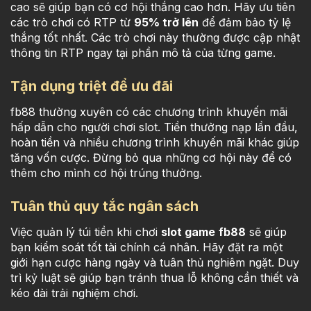
cao sẽ giúp bạn có cơ hội thắng cao hơn. Hãy ưu tiên
các trò chơi có RTP từ
95% trở lên
để đảm bảo tỷ lệ
thắng tốt nhất. Các trò chơi này thường được cập nhật
thông tin RTP ngay tại phần mô tả của từng game.
Tận dụng triệt để ưu đãi
fb88
thường xuyên có các chương trình khuyến mãi
hấp dẫn cho người chơi slot. Tiền thưởng nạp lần đầu,
hoàn tiền và nhiều chương trình khuyến mãi khác giúp
tăng vốn cược. Đừng bỏ qua những cơ hội này để có
thêm cho mình cơ hội trúng thưởng.
Tuân thủ quy tắc ngân sách
Việc quản lý túi tiền khi chơi
slot game
fb88
sẽ giúp
bạn kiểm soát tốt tài chính cá nhân. Hãy đặt ra một
giới hạn cược hàng ngày và tuân thủ nghiêm ngặt. Duy
trì kỷ luật sẽ giúp bạn tránh thua lỗ không cần thiết và
kéo dài trải nghiệm chơi.