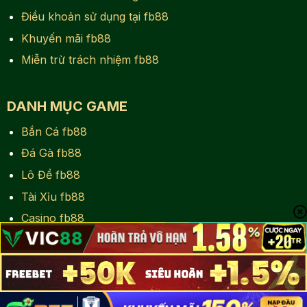
Điều khoản sử dụng tại fb88
Khuyến mãi fb88
Miễn trừ trách nhiệm fb88
DANH MỤC GAME
Bắn Cá fb88
Đá Gà fb88
Lô Đề fb88
Tài Xỉu fb88
Casino fb88
Cược E-Sport fb88
Xổ Số fb88