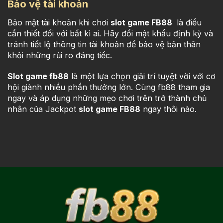
Bảo vệ tài khoản
Bảo mật tài khoản khi chơi
slot game FB88
là điều
cần thiết đối với bất kì ai. Hãy đổi mật khẩu định kỳ và
tránh tiết lộ thông tin tài khoản để bảo vệ bản thân
khỏi những rủi ro đáng tiếc.
Slot game
fb88
là một lựa chọn giải trí tuyệt vời với cơ
hội giành nhiều phần thưởng lớn. Cùng fb88 tham gia
ngay và áp dụng những mẹo chơi trên trở thành chủ
nhân của Jackpot
slot game FB88
ngay thôi nào.